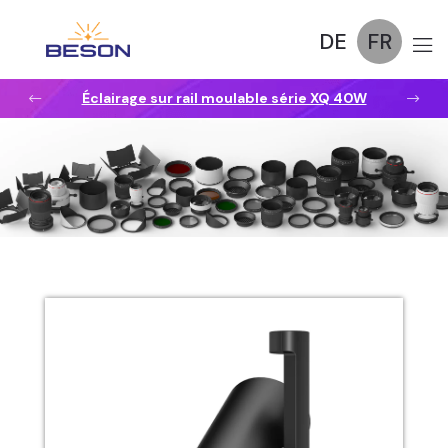
DE
FR
Éclairage sur rail moulable série XQ 40W